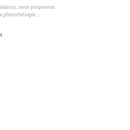
laires), nous proposons
 phytothérapie ...
024