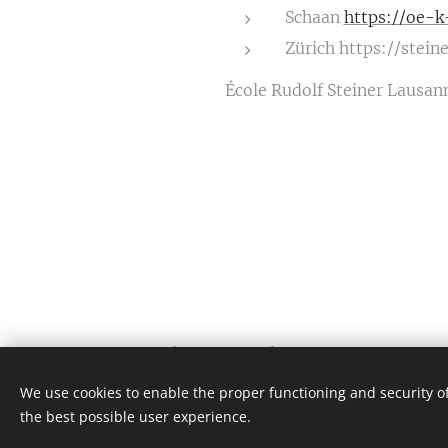
Schaan
https://oe-k
Zürich https://stein
École Rudolf Steiner Lausann
12 Pike St, New York, NY 10002
All rights reserved 2023
We use cookies to enable the proper functioning and security of
the best possible user experience.