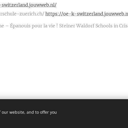
-switzerland.jouwweb.nl/
erschule-zuerich.ch/
https://oe-k-switzerland.jouwweb.
e – Épanouis pour la vie ! Steiner Waldorf Schools in Cris
 our website, and to offer you