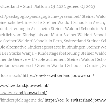
Switzerland - Start Platform Q1 2022 gereed Q1 2023
.ch/paedagogik/paedagogische-praeambel/ Steiner Waldor
inerschule-birseck.ch/ Steiner Waldorf Schools in Aesch
erbetreuung in Arlesheim Steiner Waldorf Schools in Ar
eitlich vom Kindsgi bis zur Matur Steiner Waldorf Schools
 Steiner Waldorf Schools in Bern, Switzerland Steiner Sc
 Die alternative Kindertagesstätte in Binningen Steiner W
Der Starke Wanja - Kindertagesbetreuung Steiner Waldorf
iner de Genève – L'école autrement Steiner Waldorf Scho
enfants-steiner.ch/ Steiner Waldorf Schools in Corsier, S
rlocarno.ch/
https://oe-k-switzerland.jouwweb.nl/
k-switzerland.jouwweb.nl/
-switzerland.jouwweb.nl/
/kinderspielengerne.de/
https://oe-k-switzerland.jouww