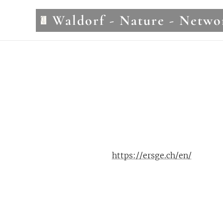
Waldorf - Nature - Netwo
- Informele Vereniging -
2026
https://ersge.ch/en/
Q4